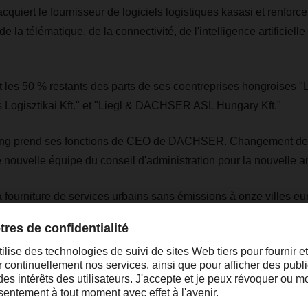
iert le fournisseur de logiciels logistiques kasasi et renforce
la télématique, de la connectivité, de l'intelligence artificielle 
es 50 % restants des parts de ses coentreprises hongroises
 Logisztikai Kft." et "Liegl & DACHSER ASL Hungary Kft."
ing prend ses fonctions de CEO de DACHSER. Changement de
 nouvelle équipe du conseil d'administration pour la nouvelle a
ourniture de services urbains sans émissions à onze villes e
sion de DACHSER fait partie de la stratégie de protection du cli
ier 2021, DACHSER est membre de l'Association allemande de l
 (DWV), un groupe de réflexion qui encourage depuis 1996 l'intr
ogène en tant que vecteur d'énergie et de la technologie des pil