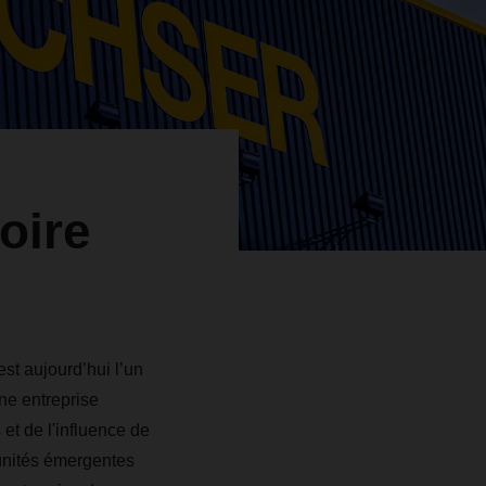
oire
st aujourd’hui l’un
ne entreprise
et de l'influence de
tunités émergentes