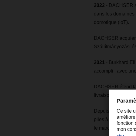
2022
- DACHSER acqu
dans les domaines de 
domotique (IoT).
DACHSER acquiert l
Szállítmányozási és
2021
- Burkhard El
accompli : avec une
DACHSER étend la f
livraison sans émis
Depuis le 1er janv
piles à combustible
le marché de l'hydr