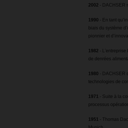
2002
- DACHSER met
1990
- En tant qu’in
biais du système d
pionnier et d’innova
1982
- L'entreprise
de denrées alimenta
1980
- DACHSER com
technologies de c
1971
- Suite à la c
processus opératio
1951
- Thomas Dachs
Munich.