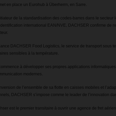
 en place un Eurohub à Überherrn, en Sarre.
itiateur de la standardisation des codes-barres dans le secteur l
’identification international EAN/NVE, DACHSER confirme de n
teur.
 lance DACHSER Food Logistics, le service de transport sous t
ires sensibles à la température.
mence à développer ses propres applications informatiques u
ommunication modernes.
onversion de l’ensemble de sa flotte en caisses mobiles et l’adap
nnels, DACHSER s’impose comme le leader de l’innovation dans
er est le premier transitaire à ouvrir une agence de fret aérien