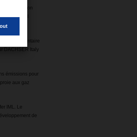
pe de direction
mon et Michael
istique alimentaire
pour DACHSER Italy
ans émissions pour
 proie aux gaz
fer IML. Le
développement de