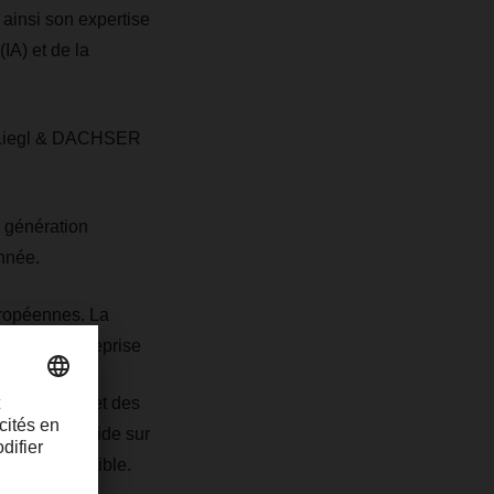
 ainsi son expertise
(IA) et de la
 "Liegl & DACHSER
 génération
nnée.
uropéennes. La
mat de l’entreprise
'hydrogène et des
oduction rapide sur
es à combustible.