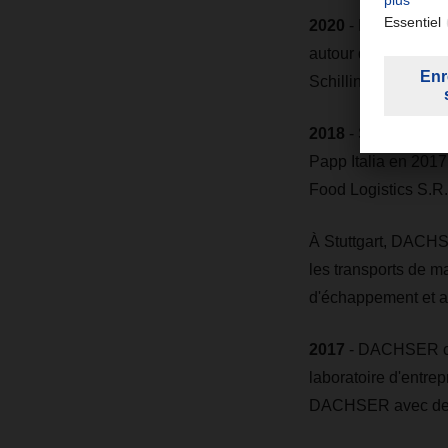
2020
- DACHSER met
autour de Burkhard 
Schilling intègre le
2018
- Suite à l'ac
Papp Italia en 2017
Food Logistics S.R.
À Stuttgart, DACHS
les transports de m
d'échappement et a
2017
- DACHSER crée
laboratoire d'entr
DACHSER avec des e