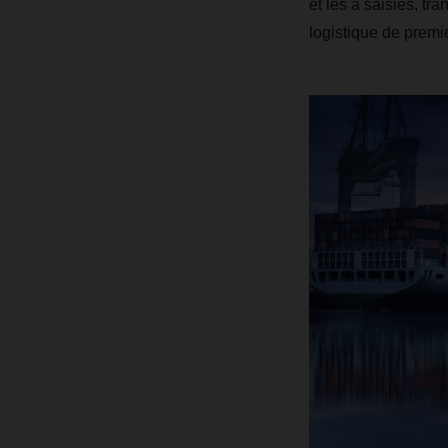
et les a saisies, tra
logistique de premie