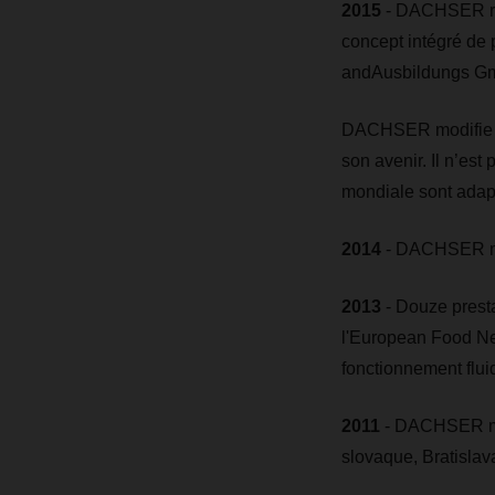
2015
- DACHSER ren
concept intégré de
andAusbildungs G
DACHSER modifie sa
son avenir. Il n’est
mondiale sont adapté
2014
- DACHSER met
2013
- Douze presta
l'European Food Net
fonctionnement flui
2011
- DACHSER met
slovaque, Bratislav