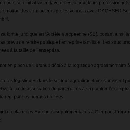
force son initiative en faveur des conducteurs professionnels
 promotion des conducteurs professionnels avec DACHSER Ser
mbH.
 forme juridique en Société européenne (SE), posant ainsi l
 pas prévu de rendre publique l'entreprise familiale. Les structur
es à la taille de l’entreprise.
 en place un Eurohub dédié à la logistique agroalimentaire à
taires logistiques dans le secteur agroalimentaire s'unissent po
work : cette association de partenaires a su montrer l'exemple
de régi par des normes unifiées.
 en place des Eurohubs supplémentaires à Clermont-Ferrand e
a.