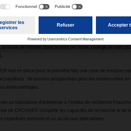
 en place un nouveau conseil d'administration. La future équi
Eling prend le relais à partir du 1er janvier 2021 ; Bernhard Si
 conseil d'administration en 2021.
quisition par DACHSER de 100 % de l'entreprise italienne de log
, la filiale de Vérone, dans le nord de l'Italie, change de nom 
L.
ER met en place pour la première fois une zone de livraison s
archandises : de bonnes perspectives pour les centres-villes en
ux embouteillages.
 un laboratoire d'entreprise à l’Institut de recherche Fraunho
eprise de DACHSER complète les capacités de recherche et de 
xpertises pointues et un accès aux spécialistes.