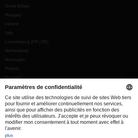
Great Britain
Hungary
Ireland
Italy
Luxembourg
(
FR
DE
)
Netherlands
Norwegen
Poland
Portugal
Romania
Slovakia
Spain
Sweden
Switzerland
(
DE
FR
)
Türkiye