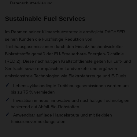
Datenschutzerklärung.
Sustainable Fuel Services
Mehr Informationen zu den Inhalten
Im Rahmen seiner Klimaschutzstrategie ermöglicht DACHSER
seinen Kunden die kurzfristige Reduktion von
Akzeptieren
Treibhausgasemissionen durch den Einsatz hochentwickelter
Biokraftstoffe gemäß der EU-Erneuerbare-Energien-Richtlinie
(RED 2). Diese nachhaltigen Kraftstoffdienste gelten für Luft- und
Seefracht sowie europäischen Landverkehr und ergänzen
emissionsfreie Technologien wie Elektrofahrzeuge und E-Fuels.
Lebenszyklusbedingte Treibhausgasemissionen werden um
bis zu 75 % vermieden
Investition in neue, innovative und nachhaltige Technologien
basierend auf Abfall-Bio-Rohstoffen
Anwendbar auf jede Handelsroute und mit flexiblen
Emissionsvermeidungsraten