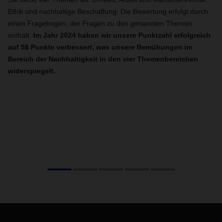
Un
Ethik und nachhaltige Beschaffung. Die Bewertung erfolgt durch
un
einen Fragebogen, der Fragen zu den genannten Themen
Be
enthält.
Im Jahr 2024 haben wir unsere Punktzahl erfolgreich
Ge
auf 58 Punkte verbessert, was unsere Bemühungen im
Da
Bereich der Nachhaltigkeit in den vier Themenbereichen
Re
widerspiegelt.
Fr
Be
Kl
Le
Kl