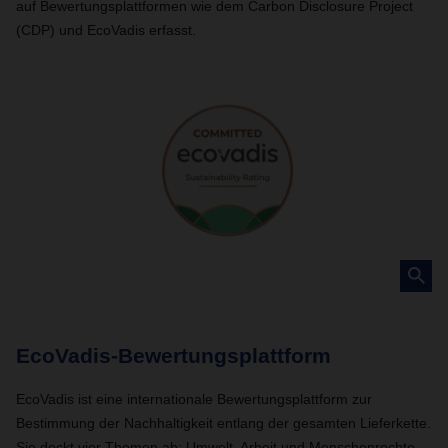
auf Bewertungsplattformen wie dem Carbon Disclosure Project
(CDP) und EcoVadis erfasst.
EcoVadis-Bewertungsplattform
C
B
EcoVadis ist eine internationale Bewertungsplattform zur
Bestimmung der Nachhaltigkeit entlang der gesamten Lieferkette.
Di
Sie deckt vier Themen ab: Umwelt, Arbeit und Menschenrechte,