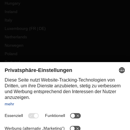
Hungary
Ireland
Italy
Luxembourg
(
FR
DE
)
Netherlands
Norwegen
Poland
Portugal
Romania
Slovakia
Spain
Sweden
Switzerland
(
DE
FR
)
Türkiye
OCEANIA