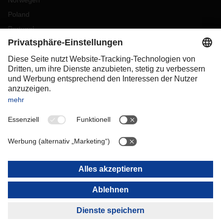
Norwegen
Poland
Portugal
Romania
Slovakia
Spain
Sweden
Switzerland
(
DE
FR
)
Türkiye
OCEANIA
Australia
New Zealand