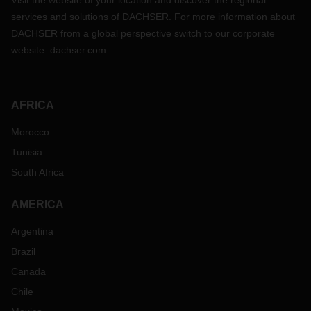
Visit the website of your location and discover the regional
services and solutions of DACHSER. For more information about
DACHSER from a global perspective switch to our corporate
website:
dachser.com
AFRICA
Morocco
Tunisia
South Africa
AMERICA
Argentina
Brazil
Canada
Chile