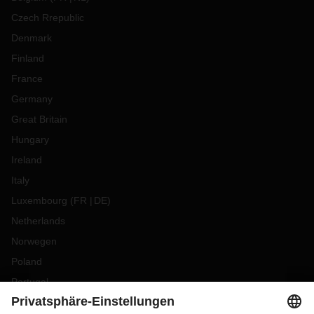
Czech Rrepublic
Denmark
Finland
France
Germany
Great Britain
Hungary
Ireland
Italy
Luxembourg
(
FR
DE
)
Netherlands
Norwegen
Poland
Portugal
Romania