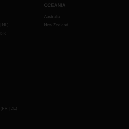
OCEANIA
Australia
NL
)
New Zealand
blic
(
FR
DE
)