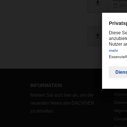
ZIP 
Allgem
PDF 
INFORMATION
LEGA
Impre
Melden Sie sich hier an, um die
Datens
neuesten News von DACHSER
Allgem
zu erhalten.
Compli