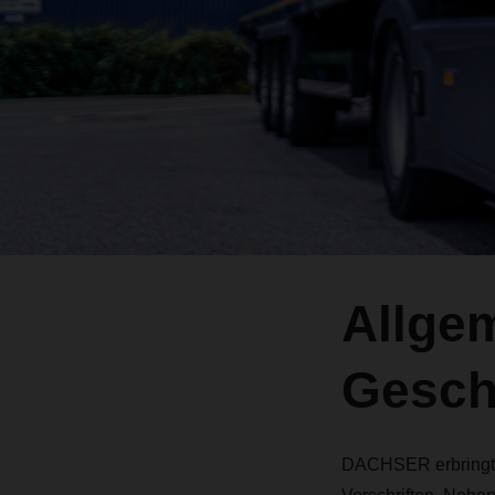
Allge
Gesch
DACHSER erbringt f