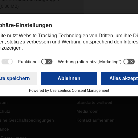
(0,38 MB)
eine Bedingungen (2005) der SPEDLOGSWISS
(0,09 MB)
L
ÜBER UNS
ssum
Standorte weltweit
chutz
Mediaroom
eine Geschäftsbedingungen
Kontakt aufnehmen
ance