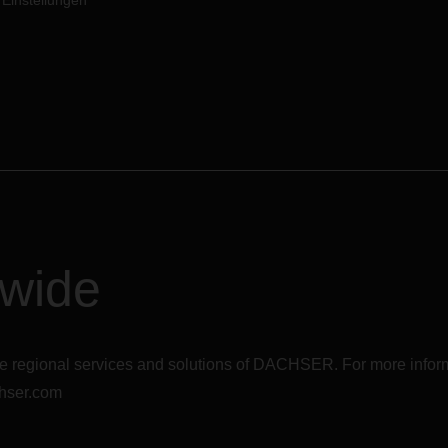
 Einstellungen
dwide
r the regional services and solutions of DACHSER. For more in
hser.com