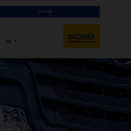
Change
de
fr