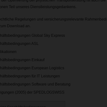
 der Optimierung der physischen Transportleistung ist auch die 
ionen Teil unseres Dienstleistungsgedankens.
rechtliche Regelungen und versicherungsrelevante Rahmenbedi
 zum Download an.
häftsbedingungen Global Sky Express
häftsbedingungen ASL
likationen
häftsbedingungen Einkauf
häftsbedingungen European Logistics
äftsbedingungen für IT Leistungen
häftsbedingungen Software und Beratung
ingungen (2005) der SPEDLOGSWISS
eine Geschäftsbedingungen