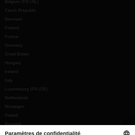
Belgium
(
FR
NL
)
Czech Rrepublic
Denmark
Finland
France
Germany
Great Britain
Hungary
Ireland
Italy
Luxembourg
(
FR
DE
)
Netherlands
Norwegen
Poland
Portugal
Romania