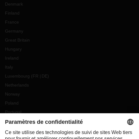
Denmark
Finland
France
Germany
Great Britain
Hungary
Ireland
Italy
Luxembourg
(
FR
DE
)
Netherlands
Norway
Poland
Portugal
Romania
Slovakia