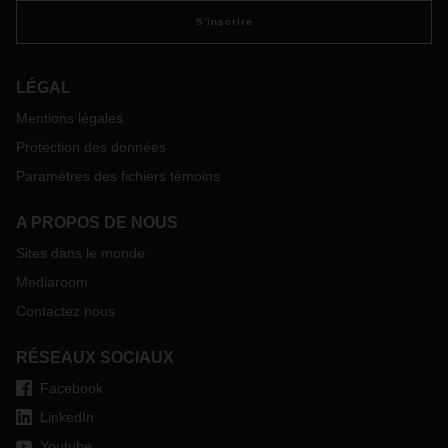
plus en plus vite. C'est la seule façon de maîtriser les défis
actuels et de sortir plus fort de la crise.
S'inscrire
LÉGAL
Mentions légales
Protection des données
Paramètres des fichiers témoins
A PROPOS DE NOUS
Sites dans le monde
Mediaroom
Contactez nous
RÉSEAUX SOCIAUX
Facebook
LinkedIn
Youtube