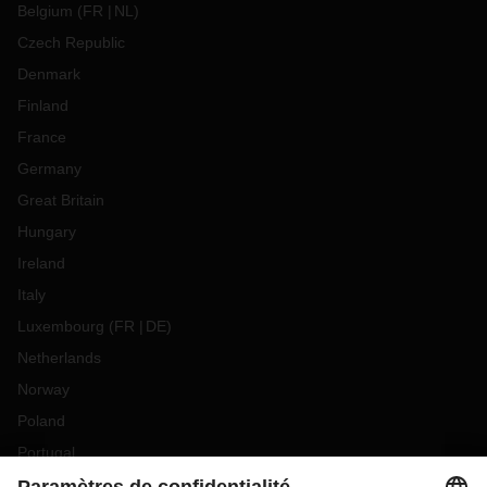
Belgium
(
FR
NL
)
Czech Republic
Denmark
Finland
France
Germany
Great Britain
Hungary
Ireland
Italy
Luxembourg
(
FR
DE
)
Netherlands
Norway
Poland
Portugal
Romania