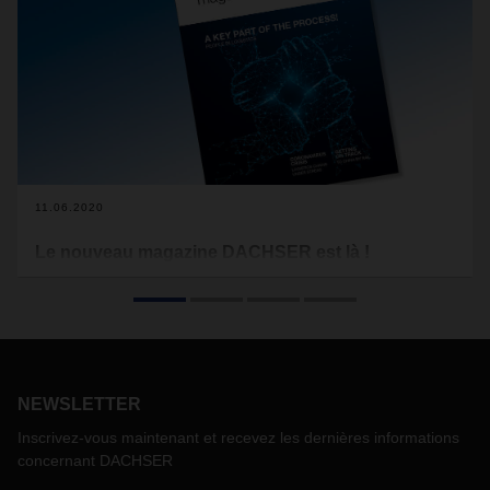
11.06.2020
Le nouveau magazine DACHSER est là !
« Pertinent pour le système – Le personnel logistique
». C'est le titre de l'actuel magazine DACHSER. C'est surtout
en temps de crise qu'il devient clair quel rôle les chaînes
logistiques qui fonctionnent jouent et l'importance des
personnes qui les font fonctionner - que ce soit dans le hall,
le camion ou le bureau. Dans l'article de couverture de ce
NEWSLETTER
numéro, vous pouvez lire comment les valeurs
Inscrivez-vous maintenant et recevez les dernières informations
de DACHSER aident à maintenir l’orientation, à créer la
concernant DACHSER
confiance et à se rapprocher dans un monde qui tourne de