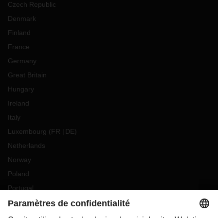
Czech Republic
Denmark
Finland
France
Germany
Great Britain
Hungary
Ireland
Italy
Luxembourg
(
FR
DE
)
Netherlands
Norway
Poland
Portugal
Romania
Slovakia