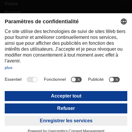
Poland
Portugal
Romania
Slovakia
Spain
Sweden
Switzerland
(
DE
FR
)
Turkey
OCEANIA
Australia
New Zealand