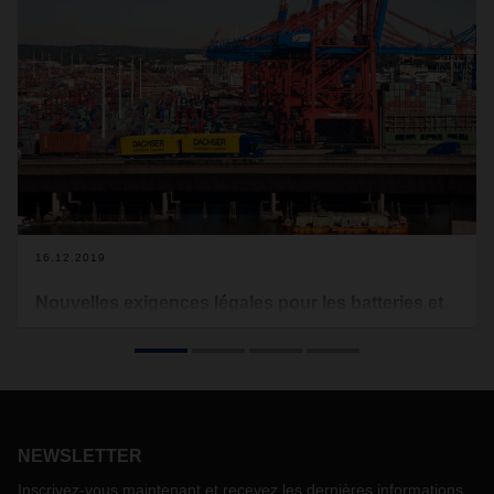
16.12.2019
Nouvelles exigences légales pour les batteries et
piles au lithium à partir du 1er janvier 2020
Avant de pouvoir transporter des cellules et des piles au
lithium, elles doivent réussir certains tests. Ces tests
simulent différentes circonstances en ce qui concerne, par
exemple, la pression, la température, l'écrasement et
NEWSLETTER
d'autres influences pouvant survenir pendant le transport.
Le 1er janvier 2020, des exigences plus strictes pour les
Inscrivez-vous maintenant et recevez les dernières informations