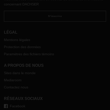
piles et batteries au lithium entreront en vigueur pour tous
concernant DACHSER
les modes de transport dans le monde entier. À l'avenir, un
aperçu des essais conformément à UN 38.3.5 devra être
S'inscrire
soumis pour toutes les batteries et piles au lithium produites
après le 30 juin 2003 (c.-à-d. UN3480, UN3481, UN3091,
UN3090), ainsi que pour tous les véhicules à batterie
LÉGAL
produits après le 30 juin 2003 (c.-à-d. UN3171). Cela relève
Mentions légales
de la responsabilité conjointe des fabricants et distributeurs
de ces produits.
Protection des données
Selon les compagnies aériennes, les transporteurs et les
Paramètres des fichiers témoins
compagnies maritimes, ces documents peuvent être
demandés auprès de DACHSER. C'est pourquoi nous
A PROPOS DE NOUS
demandons à nos clients de mettre ces documents à notre
disposition pour toutes les piles et piles au lithium
Sites dans le monde
susmentionnées, afin que nous puissions les mettre à
Mediaroom
disposition tout au long de la chaîne d'approvisionnement.
Contactez nous
Nous informons par la présente nos clients qu'à partir du 1er
janvier 2020, il ne sera plus possible de charger les
RÉSEAUX SOCIAUX
marchandises concernées sans ces documents.
Facebook
Cliquez ici
pour plus d’information et contacté votre