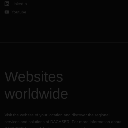
interlocuteur habituel chez DACHSER si vous avez des
LinkedIn
questions.
Youtube
Websites
worldwide
Visit the website of your location and discover the regional
services and solutions of DACHSER. For more information about