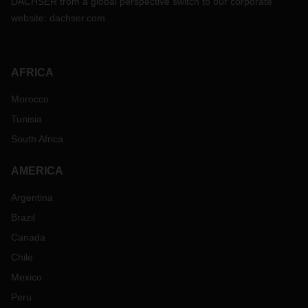
DACHSER from a global perspective switch to our corporate
website:
dachser.com
AFRICA
Morocco
Tunisia
South Africa
AMERICA
Argentina
Brazil
Canada
Chile
Mexico
Peru