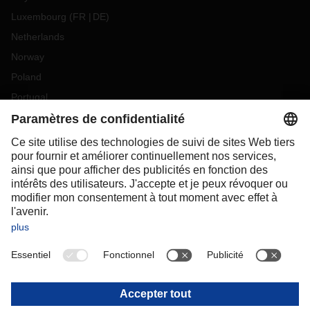
Luxembourg
(
FR
DE
)
Netherlands
Norway
Poland
Portugal
Romania
Slovakia
Spain
Sweden
Switzerland
(
DE
FR
)
Turkey
OCEANIA
Australia
New Zealand