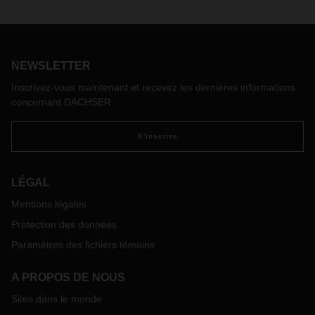
Du 1er au 7 octobre 2022, la plupart des entreprises et des
usines chinoises seront fermées. Cet arrêt de l'activité dans
l'une des économies les plus importantes du monde aura un
impact sur la chaîne d'approvisionnement internationale et
NEWSLETTER
nécessite une certaine anticipation.
Inscrivez-vous maintenant et recevez les dernières informations
concernant DACHSER
S'inscrire
LÉGAL
Mentions légales
Protection des données
Paramètres des fichiers témoins
A PROPOS DE NOUS
Sites dans le monde