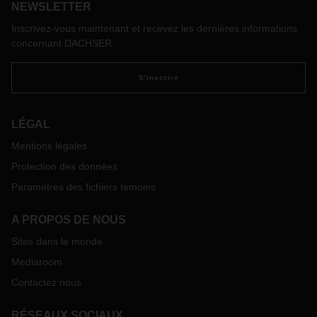
NEWSLETTER
de 7,5 tonnes. Le montant de la majoration dépendra des
caractéristiques du véhicule soumis à la taxe.
Inscrivez-vous maintenant et recevez les dernières informations
concernant DACHSER
S'inscrire
LÉGAL
Mentions légales
Protection des données
Paramètres des fichiers témoins
A PROPOS DE NOUS
Sites dans le monde
Mediaroom
Contactez nous
RÉSEAUX SOCIAUX