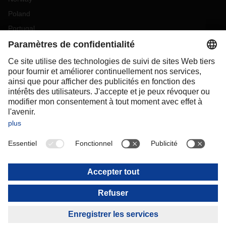
Poland
Portugal
Romania
Slovakia
Spain
Sweden
Switzerland
(
DE
FR
)
Turkey
OCEANIA
Australia
New Zealand