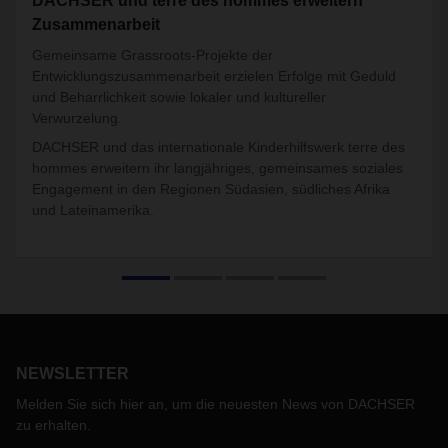
DACHSER und terre des hommes erweitern
Zusammenarbeit
Gemeinsame Grassroots-Projekte der
Entwicklungszusammenarbeit erzielen Erfolge mit Geduld
und Beharrlichkeit sowie lokaler und kultureller
Verwurzelung.
DACHSER und das internationale Kinderhilfswerk terre des
hommes erweitern ihr langjähriges, gemeinsames soziales
Engagement in den Regionen Südasien, südliches Afrika
und Lateinamerika.
NEWSLETTER
Melden Sie sich hier an, um die neuesten News von DACHSER
zu erhalten.