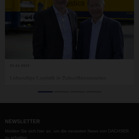
25.04.2025
Lebendige Logistik in Zukunftsszenarien
Am 3. April 2025 lud DACHSER Chem Logistics zum
Webinar «Chemielogistik in Bewegung». Dabei brachten
Prof. Dr. Christian Kille, Professor für Handelslogistik und
Operations Management an der Technischen Hochschule
Würzburg-Schweinfurt, und der freie Dozent Dr. Andreas
Backhaus aktuelle Veränderungen von Güterströmen und
NEWSLETTER
mögliche Zukunftsszenarien auf den Punkt. Die
Melden Sie sich hier an, um die neuesten News von DACHSER
teilnehmenden Entscheider aus Einkauf, Logistik und Supply
zu erhalten.