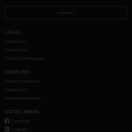
Chain Management sowie Vertreter der Fachpresse
erfuhren insbesondere, wie sich in harten Zeiten mit State-
of-the-art-Chemielogistik die Wettbewerbsfähigkeit von
Anmelden
Unternehmen stärken lässt.
LEGAL
Impressum
Datenschutz
Cookie Einstellungen
ÜBER UNS
Standorte weltweit
Mediaroom
Kontakt aufnehmen
SOCIAL MEDIA
Facebook
LinkedIn