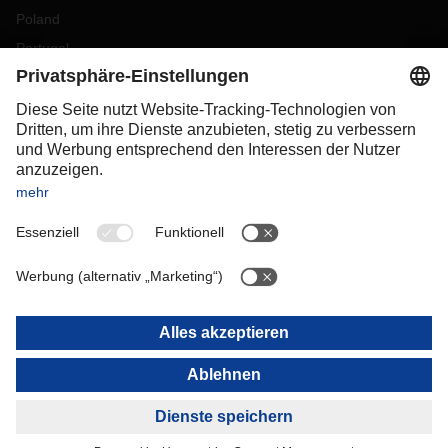
Poland
Portugal
Romania
Slovakia
Spain
Sweden
Switzerland
(
DE
FR
)
Turkey
OCEANIA
Australia
New Zealand