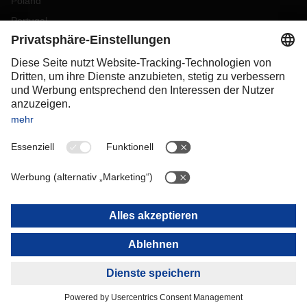
Poland
Portugal
Romania
Slovakia
Spain
Sweden
Switzerland
(
DE
FR
)
Turkey
OCEANIA
Australia
New Zealand