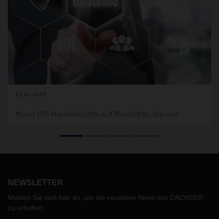
12.02.2025
Neue US-Handelszölle auf Produkte, die aus
Kanada, China und Mexiko importiert werden
DACHSER möchte seine Kunden über aktuelle Änderungen
in der Handelspolitik informieren, die sich auf ihre
Lieferketten auswirken können. Die US-Regierung hat neue
Zölle auf Produkte angekündigt, die aus Kanada, Mexiko
NEWSLETTER
und China importiert werden.
Melden Sie sich hier an, um die neuesten News von DACHSER
zu erhalten.